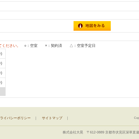
てください。
○：空室 ×：契約済 △：空室予定日
×)
×)
×)
×)
ライバシーポリシー
｜
サイトマップ
｜
Cop
株式会社大晃 〒612-0889 京都市伏見区深草直違橋5丁目