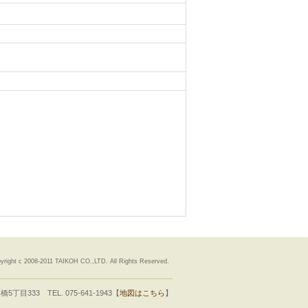
yright c 2008-2011 TAIKOH CO.,LTD. All Rights Reserved.
333 TEL. 075-641-1943【
地図はこちら
】