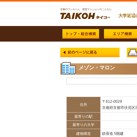
京都のワンルーム・賃貸マンションのことなら
大学近辺
メゾン・マロン
〒612-0029
住所
京都府京都市伏見区深
最寄りの駅
最寄りの大学
建物構造
鉄骨造 5階建