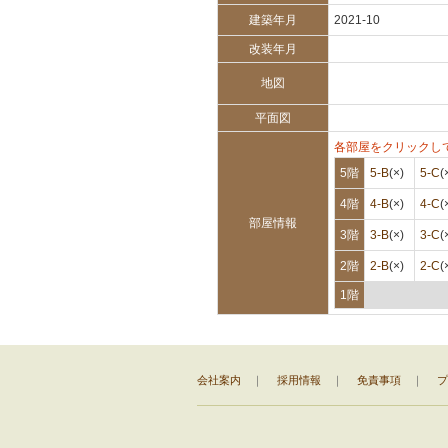
建築年月
2021-10
改装年月
地図
平面図
各部屋をクリックし
5階
5-B
(×)
5-C
(
4階
4-B
(×)
4-C
(
部屋情報
3階
3-B
(×)
3-C
(
2階
2-B
(×)
2-C
(
1階
会社案内
｜
採用情報
｜
免責事項
｜
プ